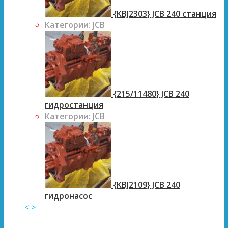
{KBJ2303} JCB 240 станция
Категории:
JCB
{215/11480} JCB 240
гидростанция
Категории:
JCB
{KBJ2109} JCB 240
гидронасос
<
>