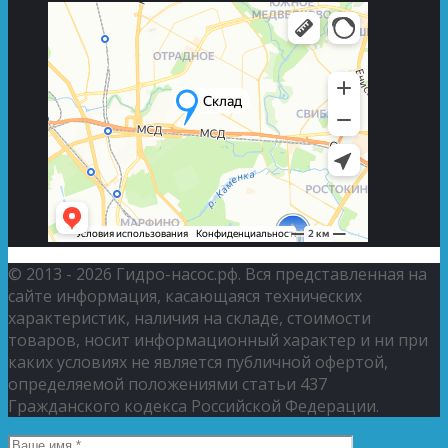
© 2013 - 2026 Гидро-насос.рф. Вся представленная на
сайте информация, касающаяся технических
характеристик, наличия на складе, стоимости
товаров, носит информационный характер и ни при
каких условиях не является публичной офертой,
определяемой положениями статьи 437
Гражданского кодекса Российской Федерации.