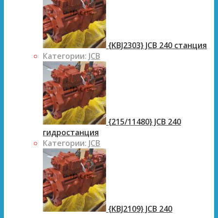
{KBJ2303} JCB 240 станция
Категории:
JCB
{215/11480} JCB 240
гидростанция
Категории:
JCB
{KBJ2109} JCB 240