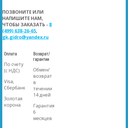
ПОЗВОНИТЕ ИЛИ
НАПИШИТЕ НАМ,
ЧТОБЫ ЗАКАЗАТЬ -
8
(499) 638-26-65
,
gk.gidro@yandex.ru
Оплата
Возврат/
гарантии
По счету
Обмен/
(с НДС)
возврат
Visa,
в
Сбербанк
течении
14 дней
Золотая
корона
Гарантия
6
месяцев