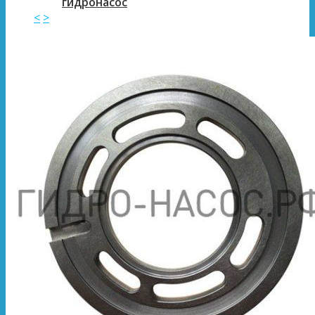
гидронасос
<
>