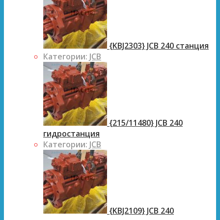
{KBJ2303} JCB 240 станция
Категории:
JCB
{215/11480} JCB 240
гидростанция
Категории:
JCB
{KBJ2109} JCB 240