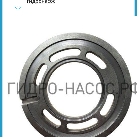
гидронасос
<
>