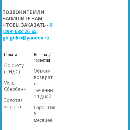
ПОЗВОНИТЕ ИЛИ
НАПИШИТЕ НАМ,
ЧТОБЫ ЗАКАЗАТЬ -
8
(499) 638-26-65
,
gk.gidro@yandex.ru
Оплата
Возврат/
гарантии
По счету
Обмен/
(с НДС)
возврат
Visa,
в
Сбербанк
течении
14 дней
Золотая
корона
Гарантия
6
месяцев