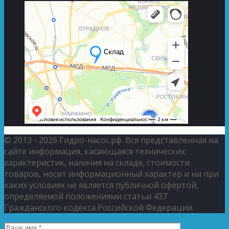
© 2013 - 2026 Гидро-насос.рф. Вся представленная на
сайте информация, касающаяся технических
характеристик, наличия на складе, стоимости
товаров, носит информационный характер и ни при
каких условиях не является публичной офертой,
определяемой положениями статьи 437
Гражданского кодекса Российской Федерации.