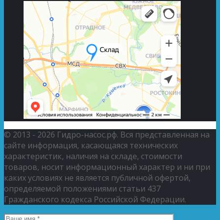
© 2013 - 2026 Гидро-насос.рф. Вся представленная на
сайте информация, касающаяся технических
характеристик, наличия на складе, стоимости
товаров, носит информационный характер и ни при
каких условиях не является публичной офертой,
определяемой положениями статьи 437
Гражданского кодекса Российской Федерации.