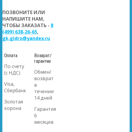
ПОЗВОНИТЕ ИЛИ
НАПИШИТЕ НАМ,
ЧТОБЫ ЗАКАЗАТЬ -
8
(499) 638-26-65
,
gk.gidro@yandex.ru
Оплата
Возврат/
гарантии
По счету
Обмен/
(с НДС)
возврат
Visa,
в
Сбербанк
течении
14 дней
Золотая
корона
Гарантия
6
месяцев