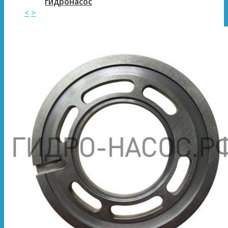
гидронасос
<
>