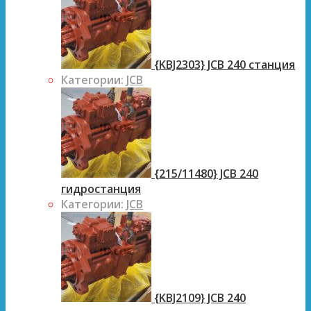
{KBJ2303} JCB 240 станция
Категории:
JCB
{215/11480} JCB 240
гидростанция
Категории:
JCB
{KBJ2109} JCB 240