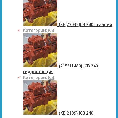
{KBJ2303} JCB 240 станция
Категории:
JCB
{215/11480} JCB 240
гидростанция
Категории:
JCB
{KBJ2109} JCB 240