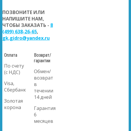
ПОЗВОНИТЕ ИЛИ
НАПИШИТЕ НАМ,
ЧТОБЫ ЗАКАЗАТЬ -
8
(499) 638-26-65
,
gk.gidro@yandex.ru
Оплата
Возврат/
гарантии
По счету
Обмен/
(с НДС)
возврат
Visa,
в
Сбербанк
течении
14 дней
Золотая
корона
Гарантия
6
месяцев