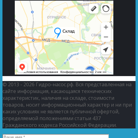
© 2013 - 2026 Гидро-насос.рф. Вся представленная на
сайте информация, касающаяся технических
характеристик, наличия на складе, стоимости
товаров, носит информационный характер и ни при
каких условиях не является публичной офертой,
определяемой положениями статьи 437
Гражданского кодекса Российской Федерации.