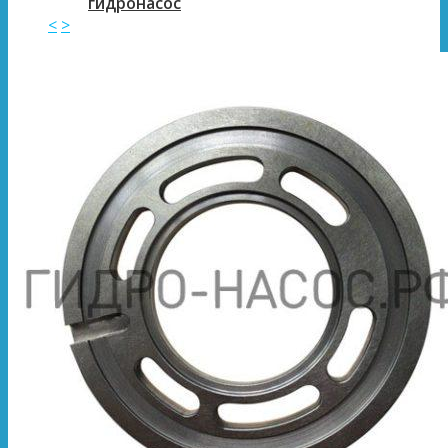
гидронасос
<
>