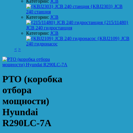
Категории:
JCB
{KBJ2303} JCB
240 станция
Категории:
JCB
{215/11480}
JCB 240 гидростанция
Категории:
JCB
{KBJ2109} JCB
240 гидронасос
<
>
PTO (коробка
отбора
мощности)
Hyundai
R290LC-7A