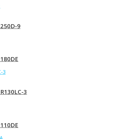
 250D-9
 180DE
 R130LC-3
 110DE