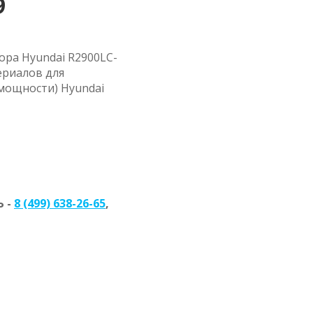
9
ора Hyundai R2900LC-
ериалов для
 мощности) Hyundai
 -
8 (499) 638-26-65
,