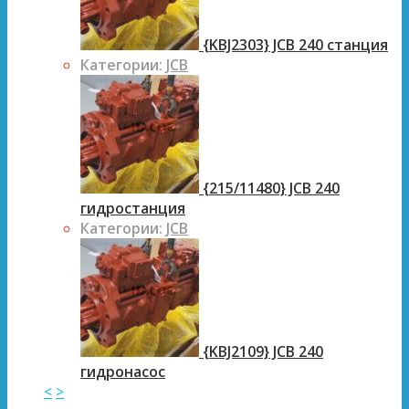
{KBJ2303} JCB 240 станция
Категории:
JCB
{215/11480} JCB 240
гидростанция
Категории:
JCB
{KBJ2109} JCB 240
гидронасос
<
>