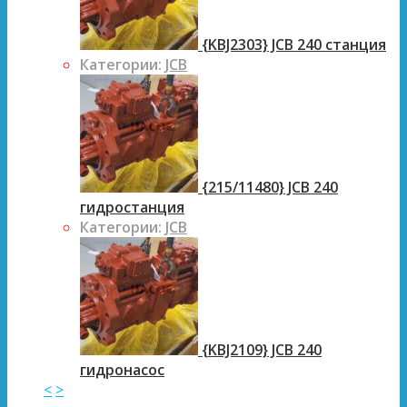
{KBJ2303} JCB 240 станция
Категории:
JCB
{215/11480} JCB 240
гидростанция
Категории:
JCB
{KBJ2109} JCB 240
гидронасос
<
>