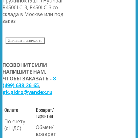
пружинок (9шт.) Hyundai
R4500LC-3, R450LC-3 со
склада в Москве или под
заказ.
Заказать запчасть
ПОЗВОНИТЕ ИЛИ
НАПИШИТЕ НАМ,
ЧТОБЫ ЗАКАЗАТЬ -
8
(499) 638-26-65
,
gk.gidro@yandex.ru
Оплата
Возврат/
гарантии
По счету
Обмен/
(с НДС)
возврат