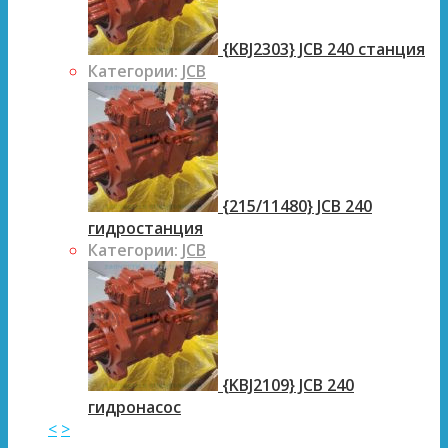
{KBJ2303} JCB 240 станция
Категории:
JCB
{215/11480} JCB 240
гидростанция
Категории:
JCB
{KBJ2109} JCB 240
гидронасос
<
>