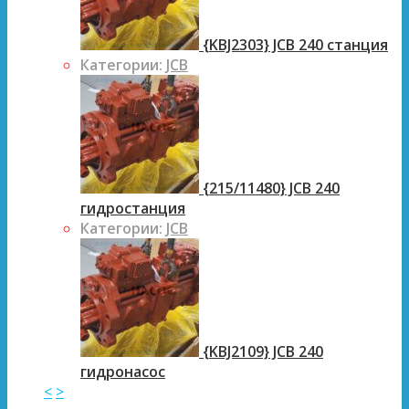
{KBJ2303} JCB 240 станция
Категории:
JCB
{215/11480} JCB 240
гидростанция
Категории:
JCB
{KBJ2109} JCB 240
гидронасос
<
>