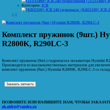
{215/11480} J
Категории:
JCB
{KBJ2109} JCB 2
<
>
Комплект пружинок (9шт.) Hy
R2800K, R290LC-3
Комплект пружинок (9шт.) гидронасоса экскаватора Hyundai R
Производится из высококачественных материалов для увеличе
комплект пружинок (9шт.) Hyundai R2800K, R290LC-3 со склада
Заказать запчасть
ПОЗВОНИТЕ ИЛИ НАПИШИТЕ НАМ, ЧТОБЫ ЗАКАЗАТЬ
gk.gidro@yandex.ru