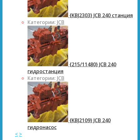
{KBJ2303} JCB 240 станция
Категории:
JCB
{215/11480} JCB 240
гидростанция
Категории:
JCB
{KBJ2109} JCB 240
гидронасос
<
>