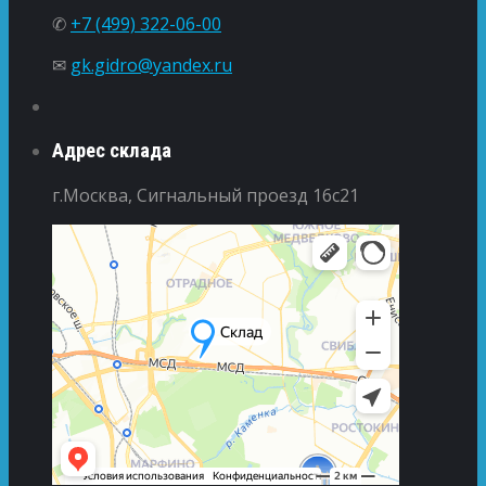
✆
+7 (499) 322-06-00
✉
gk.gidro@yandex.ru
Адрес склада
г.Москва, Сигнальный проезд 16с21