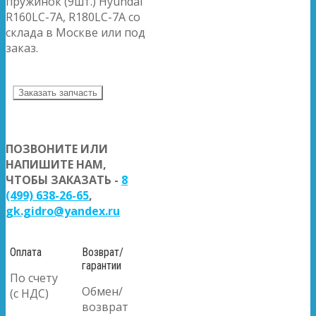
пружинок (9шт.) Hyundai
R160LC-7A, R180LC-7A со
склада в Москве или под
заказ.
Заказать запчасть
ПОЗВОНИТЕ ИЛИ
НАПИШИТЕ НАМ,
ЧТОБЫ ЗАКАЗАТЬ -
8
(499) 638-26-65
,
gk.gidro@yandex.ru
Оплата
Возврат/
гарантии
По счету
Обмен/
(с НДС)
возврат