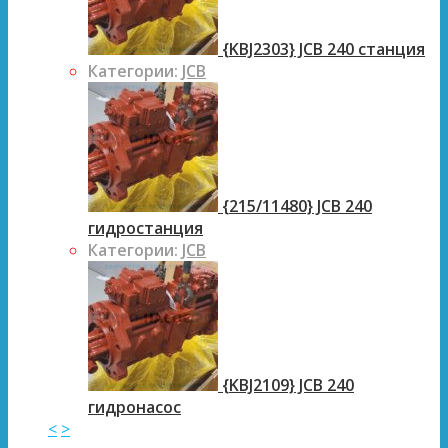
{KBJ2303} JCB 240 станция
Категории:
JCB
{215/11480} JCB 240
гидростанция
Категории:
JCB
{KBJ2109} JCB 240
гидронасос
<
>