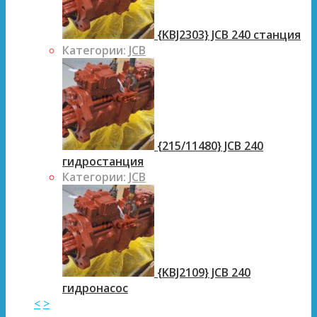
{KBJ2303} JCB 240 станция
Категории:
JCB
{215/11480} JCB 240
гидростанция
Категории:
JCB
{KBJ2109} JCB 240
гидронасос
<
>