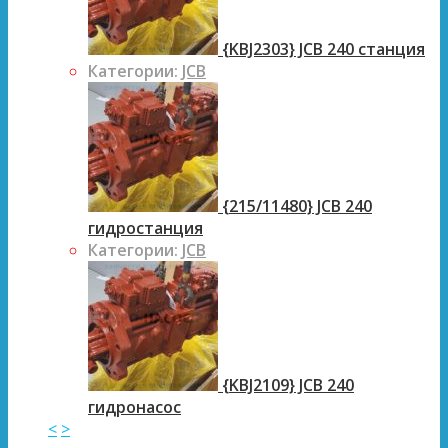
{KBJ2303} JCB 240 станция
Категории:
JCB
{215/11480} JCB 240
гидростанция
Категории:
JCB
{KBJ2109} JCB 240
гидронасос
<
>