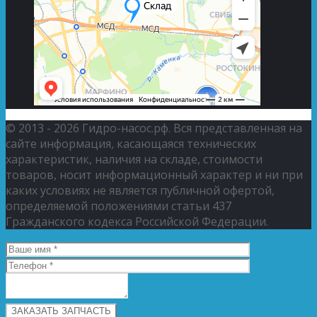
© 2013 - 2026 Гидро-насос.рф. Вся представленная на
сайте информация, касающаяся технических
характеристик, наличия на складе, стоимости
товаров, носит информационный характер и ни при
каких условиях не является публичной офертой,
определяемой положениями статьи 437
Гражданского кодекса Российской Федерации.