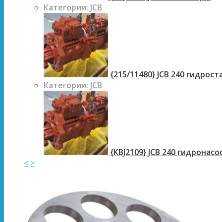
Категории:
JCB
{215/11480} JCB 240 гидрос
Категории:
JCB
{KBJ2109} JCB 240 гидронасо
<
>