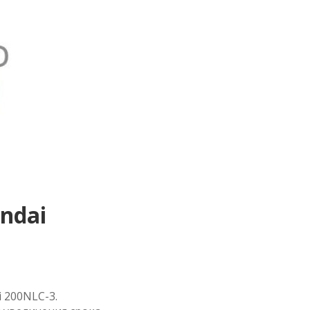
ndai
 200NLC-3.