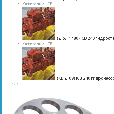
Категории:
JCB
{215/11480} JCB 240 гидрос
Категории:
JCB
{KBJ2109} JCB 240 гидронасо
<
>