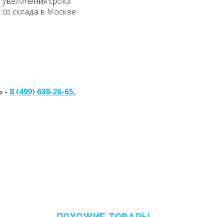
 увеличения срока
 со склада в Москве
 -
8 (499) 638-26-65
,