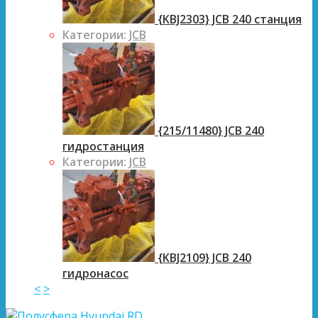
{KBJ2303} JCB 240 станция
Категории:
JCB
{215/11480} JCB 240
гидростанция
Категории:
JCB
{KBJ2109} JCB 240
гидронасос
<
>