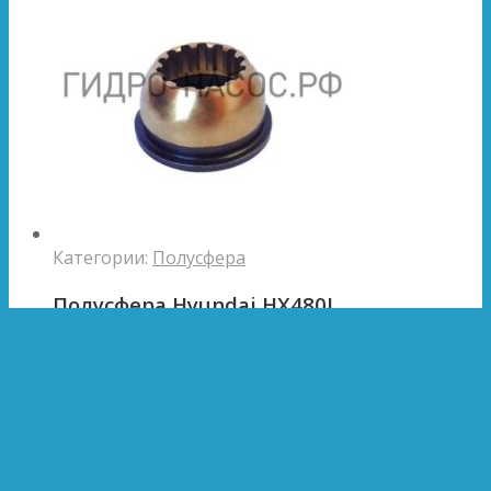
Категории:
Полусфера
Полусфера Hyundai HX480L