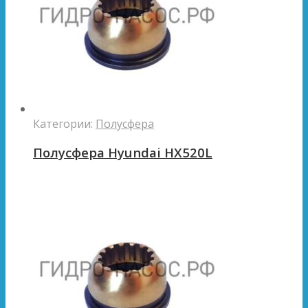
Категории:
Полусфера
Полусфера Hyundai HX520L