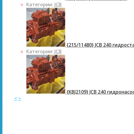
Категории:
JCB
{215/11480} JCB 240 гидрос
Категории:
JCB
{KBJ2109} JCB 240 гидронасо
<
>