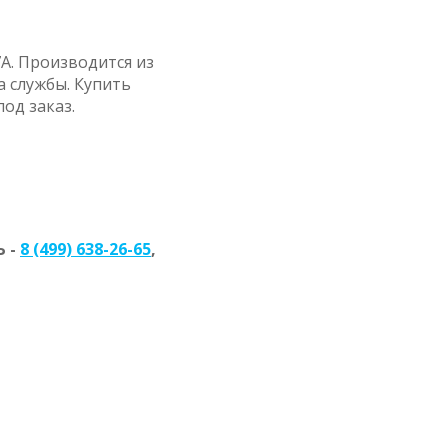
A. Производится из
 службы. Купить
под заказ.
 -
8 (499) 638-26-65
,