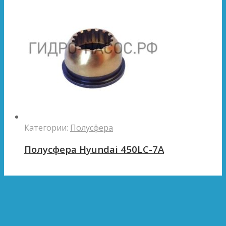
Категории:
Полусфера
Полусфера Hyundai 450LC-7A