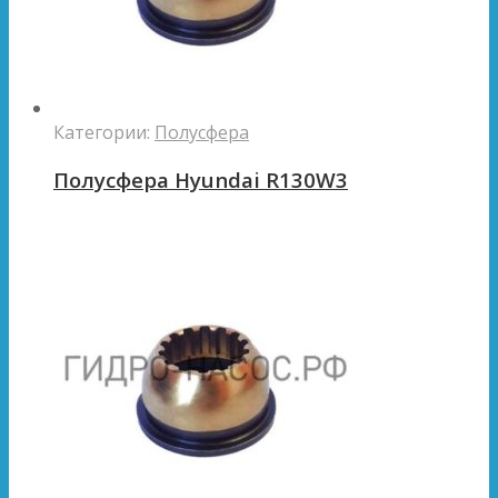
Категории:
Полусфера
Полусфера Hyundai R130W3