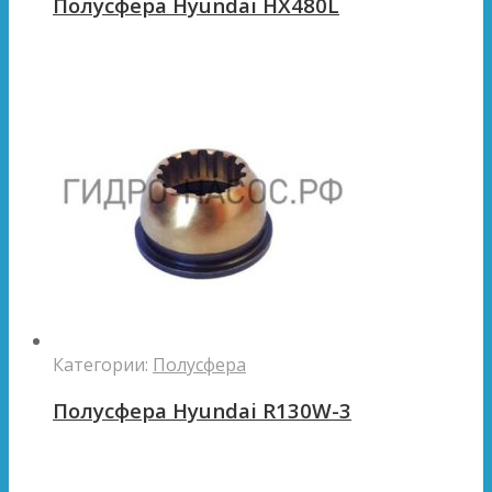
Полусфера Hyundai HX480L
Категории:
Полусфера
Полусфера Hyundai R130W-3