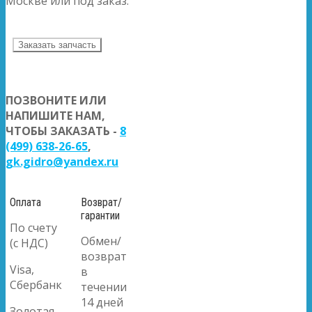
Москве или под заказ.
Заказать запчасть
ПОЗВОНИТЕ ИЛИ
НАПИШИТЕ НАМ,
ЧТОБЫ ЗАКАЗАТЬ -
8
(499) 638-26-65
,
gk.gidro@yandex.ru
Оплата
Возврат/
гарантии
По счету
Обмен/
(с НДС)
возврат
Visa,
в
Сбербанк
течении
14 дней
Золотая