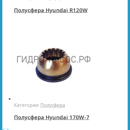
Полусфера Hyundai R120W
Категории:
Полусфера
Полусфера Hyundai 170W-7
<
>