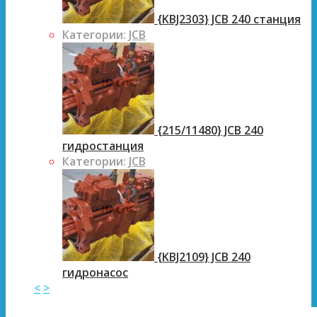
{KBJ2303} JCB 240 станция
Категории:
JCB
{215/11480} JCB 240
гидростанция
Категории:
JCB
{KBJ2109} JCB 240
гидронасос
<
>