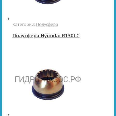
Категории:
Полусфера
Полусфера Hyundai R130LC