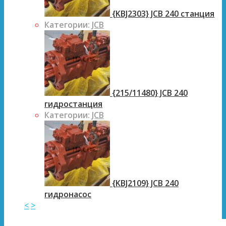
{KBJ2303} JCB 240 станция
Категории:
JCB
{215/11480} JCB 240
гидростанция
Категории:
JCB
{KBJ2109} JCB 240
гидронасос
<
>