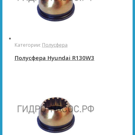
Категории:
Полусфера
Полусфера Hyundai R130W3