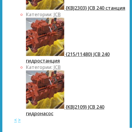
{KBJ2303} JCB 240 станция
Категории:
JCB
{215/11480} JCB 240
гидростанция
Категории:
JCB
{KBJ2109} JCB 240
гидронасос
<
>