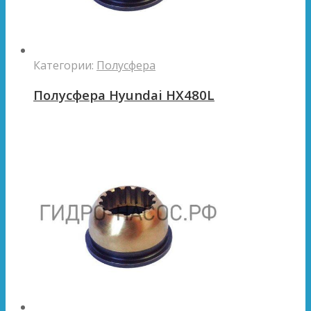
Категории:
Полусфера
Полусфера Hyundai HX480L