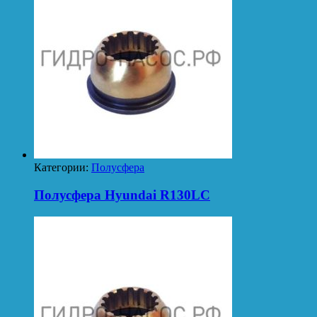
Категории:
Полусфера
Полусфера Hyundai R130LC