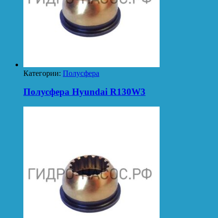
Категории:
Полусфера
Полусфера Hyundai R130W3