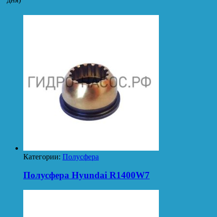
Категории:
Полусфера
Полусфера Hyundai R1400W7