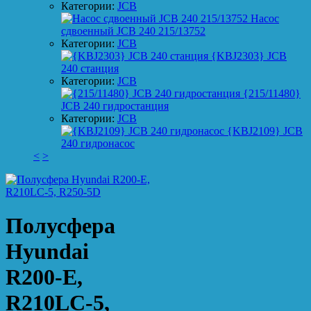
Категории:
JCB
Насос
сдвоенный JCB 240 215/13752
Категории:
JCB
{KBJ2303} JCB
240 станция
Категории:
JCB
{215/11480}
JCB 240 гидростанция
Категории:
JCB
{KBJ2109} JCB
240 гидронасос
<
>
Полусфера
Hyundai
R200-E,
R210LC-5,