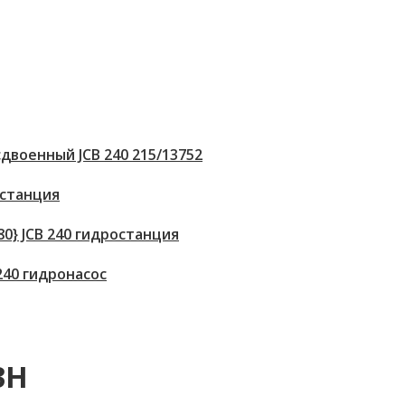
двоенный JCB 240 215/13752
 станция
80} JCB 240 гидростанция
 240 гидронасос
3H