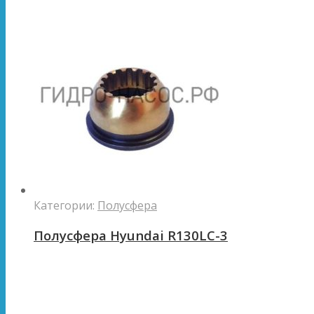
Категории:
Полусфера
Полусфера Hyundai R130LC-3