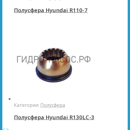
Полусфера Hyundai R110-7
Категории:
Полусфера
Полусфера Hyundai R130LC-3
<
>