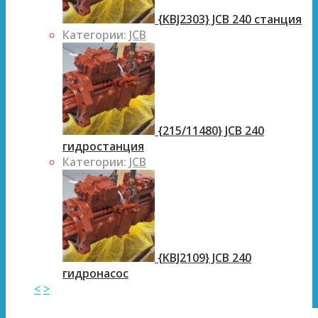
{KBJ2303} JCB 240 станция
Категории:
JCB
{215/11480} JCB 240
гидростанция
Категории:
JCB
{KBJ2109} JCB 240
гидронасос
<
>