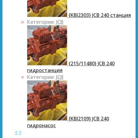
{KBJ2303} JCB 240 станция
Категории:
JCB
{215/11480} JCB 240
гидростанция
Категории:
JCB
{KBJ2109} JCB 240
гидронасос
<
>