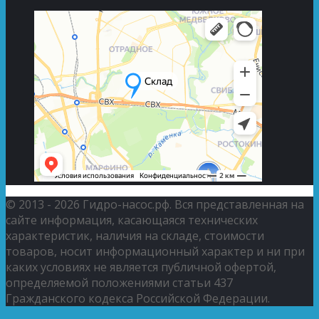
© 2013 - 2026 Гидро-насос.рф. Вся представленная на
сайте информация, касающаяся технических
характеристик, наличия на складе, стоимости
товаров, носит информационный характер и ни при
каких условиях не является публичной офертой,
определяемой положениями статьи 437
Гражданского кодекса Российской Федерации.