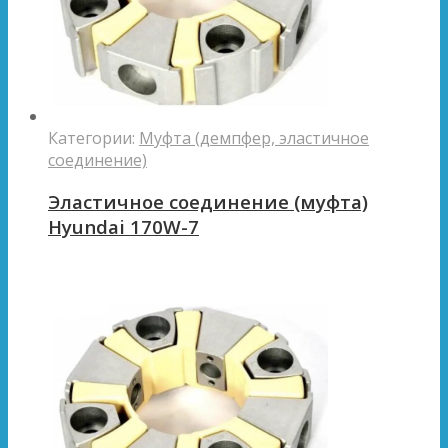
Категории:
Муфта (демпфер, эластичное
соединение)
Эластичное соединение (муфта)
Hyundai 170W-7