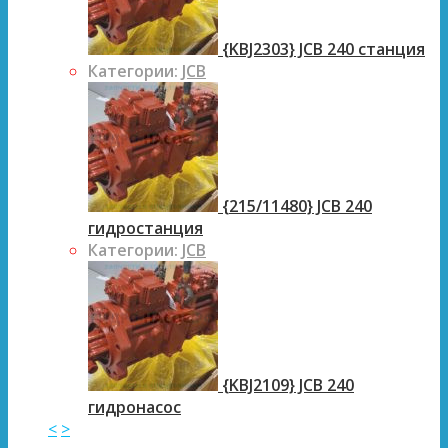
{KBJ2303} JCB 240 станция
Категории:
JCB
{215/11480} JCB 240
гидростанция
Категории:
JCB
{KBJ2109} JCB 240
гидронасос
<
>