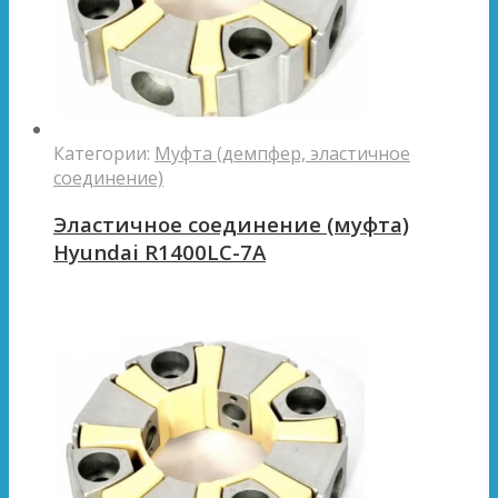
Категории:
Муфта (демпфер, эластичное
соединение)
Эластичное соединение (муфта)
Hyundai R1400LC-7A