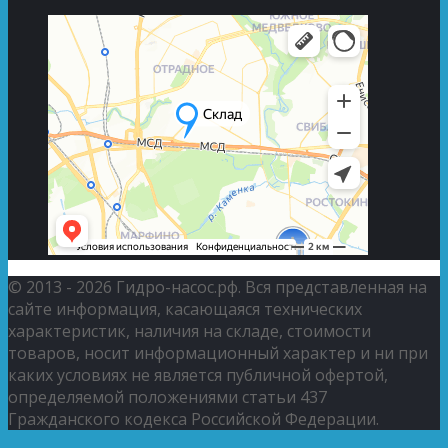
© 2013 - 2026 Гидро-насос.рф. Вся представленная на
сайте информация, касающаяся технических
характеристик, наличия на складе, стоимости
товаров, носит информационный характер и ни при
каких условиях не является публичной офертой,
определяемой положениями статьи 437
Гражданского кодекса Российской Федерации.