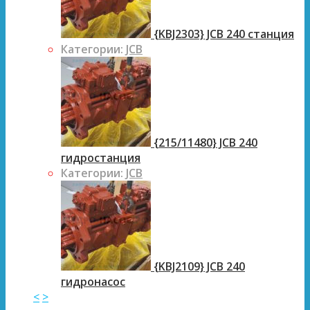
{KBJ2303} JCB 240 станция
Категории:
JCB
{215/11480} JCB 240
гидростанция
Категории:
JCB
{KBJ2109} JCB 240
гидронасос
<
>