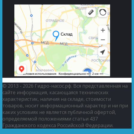
© 2013 - 2026 Гидро-насос.рф. Вся представленная на
сайте информация, касающаяся технических
характеристик, наличия на складе, стоимости
товаров, носит информационный характер и ни при
каких условиях не является публичной офертой,
определяемой положениями статьи 437
Гражданского кодекса Российской Федерации.