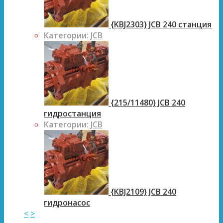
{KBJ2303} JCB 240 станция
Категории:
JCB
{215/11480} JCB 240
гидростанция
Категории:
JCB
{KBJ2109} JCB 240
гидронасос
<
>