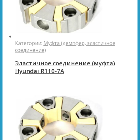
Категории:
Муфта (демпфер, эластичное
соединение)
Эластичное соединение (муфта)
Hyundai R110-7A