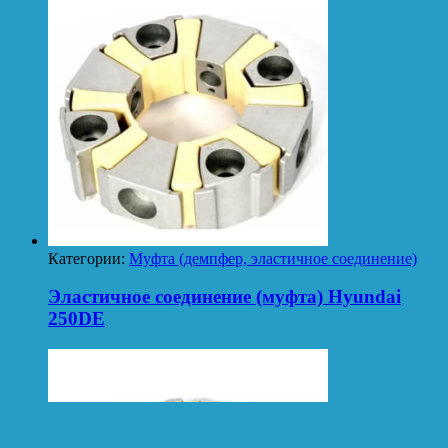
Категории:
Муфта (демпфер, эластичное соединение)
Эластичное соединение (муфта) Hyundai
250DE