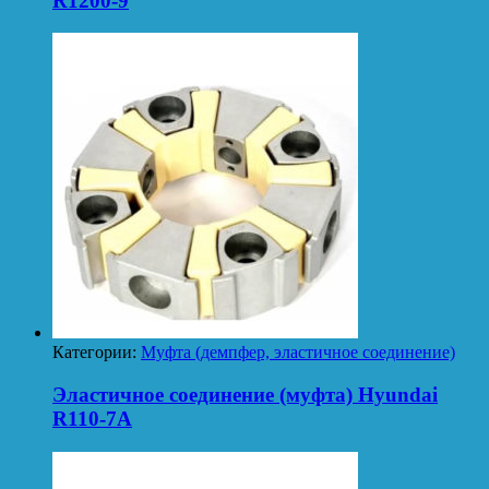
R1200-9
Категории:
Муфта (демпфер, эластичное соединение)
Эластичное соединение (муфта) Hyundai
R110-7A