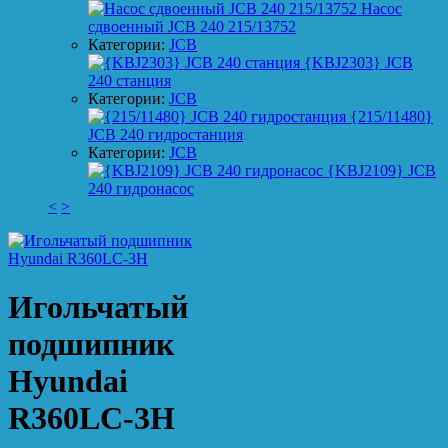
Насос
сдвоенный JCB 240 215/13752
Категории:
JCB
{KBJ2303} JCB
240 станция
Категории:
JCB
{215/11480}
JCB 240 гидростанция
Категории:
JCB
{KBJ2109} JCB
240 гидронасос
<
>
Игольчатый
подшипник
Hyundai
R360LC-3H