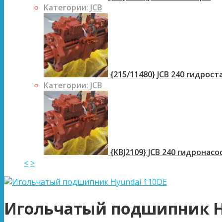
Категории:
JCB
{215/11480} JCB 240 гидрос
Категории:
JCB
{KBJ2109} JCB 240 гидронасо
<
>
Игольчатый подшипник H