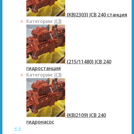
{KBJ2303} JCB 240 станция
Категории:
JCB
{215/11480} JCB 240
гидростанция
Категории:
JCB
{KBJ2109} JCB 240
гидронасос
<
>