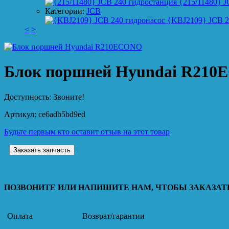
{215/11480} J
Категории:
JCB
{KBJ2109} JCB 2
<
>
Блок поршней Hyundai R21
Доступность:
Звоните!
Артикул:
ce6adb5bd9ed
Будьте первым кто оставит отзыв на этот товар
Заказать запчасть
ПОЗВОНИТЕ ИЛИ НАПИШИТЕ НАМ, ЧТОБЫ ЗАКАЗАТЬ
Оплата
Возврат/гарантии