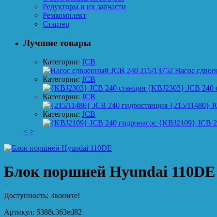
Редукторы и их запчасти
Ремкомплект
Стартер
Лучшие товары
Категории:
JCB
Насос сдвое
Категории:
JCB
{KBJ2303} JCB 240 
Категории:
JCB
{215/11480} J
Категории:
JCB
{KBJ2109} JCB 2
<
>
Блок поршней Hyundai 110DE
Доступность:
Звоните!
Артикул:
5388c363ed82