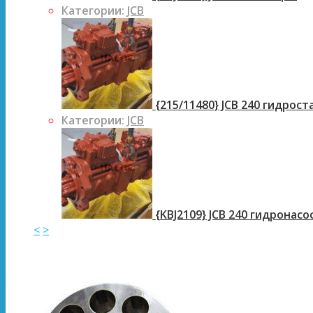
Категории:
JCB
{215/11480} JCB 240 гидрос
Категории:
JCB
{KBJ2109} JCB 240 гидронасо
<
>