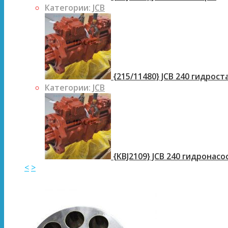
Категории:
JCB
{215/11480} JCB 240 гидрос
Категории:
JCB
{KBJ2109} JCB 240 гидронасо
<
>