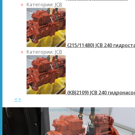
Категории:
JCB
{215/11480} JCB 240 гидрос
Категории:
JCB
{KBJ2109} JCB 240 гидронасо
<
>