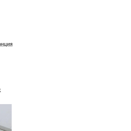
танция
с