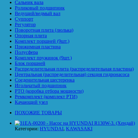
Сальник вала
Роликовый подшипник
Ведущий/ведмый вал
Суппорт
Регулятор
Поворотная плита (люлька)
Опорная плита
Комплект поршней (9шт.)
Прижимная пластина
Полусфера
Комплект пружинок (9шт.)
Блок поршней
Распределительная плита (распределительная пластина)
Центральная (распределительная) секция гидронасоса
Соеденительная шестеренка
Игольчатый подшипник
PTO (коробка отбора мощности)
Ремкомплект (комплект РТИ)
Качающий узел
ПОХОЖИЕ ТОВАРЫ
Категории:
HYUNDAI
,
KAWASAKI