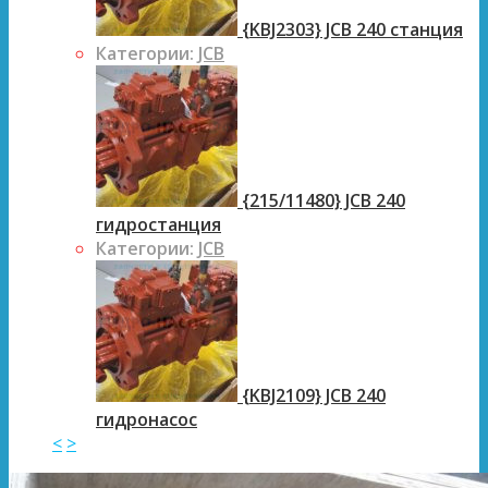
{KBJ2303} JCB 240 станция
Категории:
JCB
{215/11480} JCB 240
гидростанция
Категории:
JCB
{KBJ2109} JCB 240
гидронасос
<
>