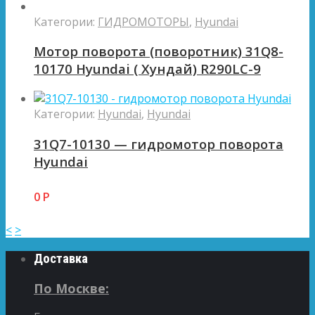
Категории:
ГИДРОМОТОРЫ
,
Hyundai
Мотор поворота (поворотник) 31Q8-
10170 Hyundai ( Хундай) R290LC-9
Категории:
Hyundai
,
Hyundai
31Q7-10130 — гидромотор поворота
Hyundai
0
Р
<
>
Доставка
По Москве: