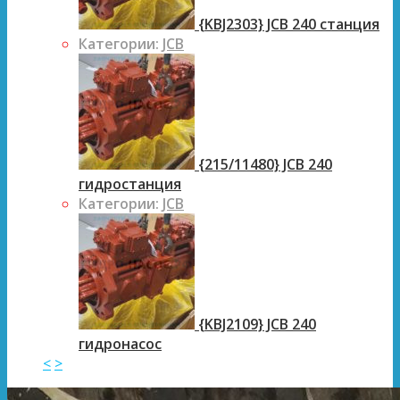
{KBJ2303} JCB 240 станция
Категории:
JCB
{215/11480} JCB 240
гидростанция
Категории:
JCB
{KBJ2109} JCB 240
гидронасос
<
>