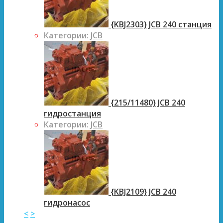
{KBJ2303} JCB 240 станция
Категории:
JCB
{215/11480} JCB 240
гидростанция
Категории:
JCB
{KBJ2109} JCB 240
гидронасос
<
>