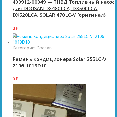
400912-00049 — ТНВД Топливный насос
для DOOSAN DX480LCA, DX500LCA,
DX520LCA, SOLAR 470LC-V (оригинал)
0
Р
Категории:
Doosan
Ремень кондиционера Solar 255LC-V,
2106-1019D10
0
Р