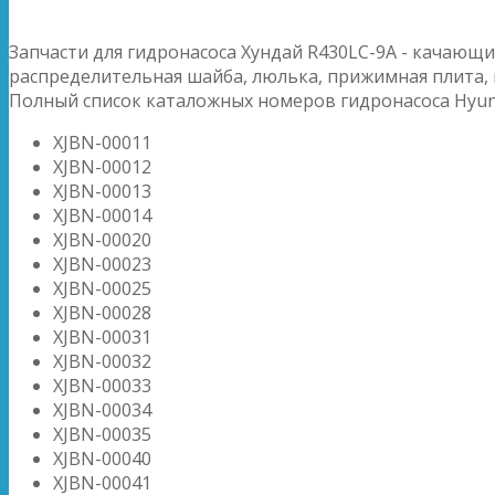
Запчасти для гидронасоса Хундай R430LC-9A - качающи
распределительная шайба, люлька, прижимная плита,
Полный список каталожных номеров гидронасоса Hyund
XJBN-00011
XJBN-00012
XJBN-00013
XJBN-00014
XJBN-00020
XJBN-00023
XJBN-00025
XJBN-00028
XJBN-00031
XJBN-00032
XJBN-00033
XJBN-00034
XJBN-00035
XJBN-00040
XJBN-00041