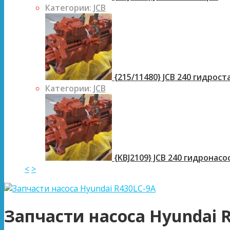
Категории:
JCB
{215/11480} JCB 240 гидрос
Категории:
JCB
{KBJ2109} JCB 240 гидронасо
<
>
Запчасти насоса Hyundai 