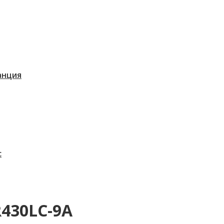
танция
с
R430LC-9A