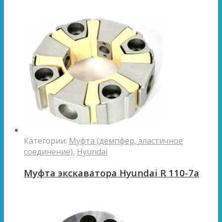
Категории:
Муфта (демпфер, эластичное
соединение)
,
Hyundai
Муфта экскаватора Hyundai R 110-7a