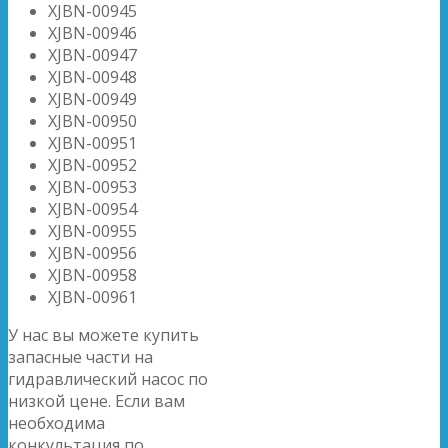
XJBN-00945
XJBN-00946
XJBN-00947
XJBN-00948
XJBN-00949
XJBN-00950
XJBN-00951
XJBN-00952
XJBN-00953
XJBN-00954
XJBN-00955
XJBN-00956
XJBN-00958
XJBN-00961
У нас вы можете купить
запасные части на
гидравлический насос по
низкой цене. Если вам
необходима
конкультация по