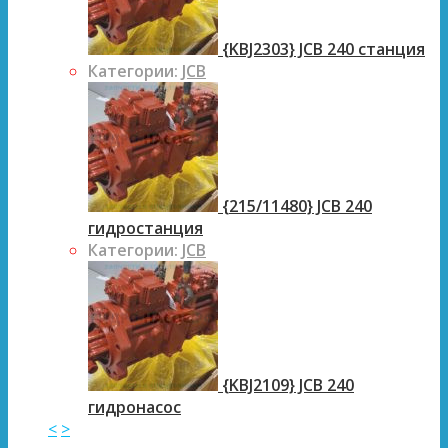
{KBJ2303} JCB 240 станция
Категории:
JCB
{215/11480} JCB 240
гидростанция
Категории:
JCB
{KBJ2109} JCB 240
гидронасос
<
>