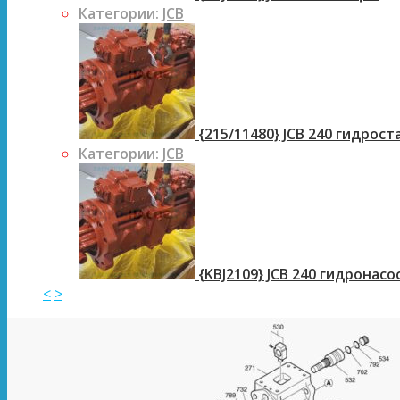
Категории:
JCB
{215/11480} JCB 240 гидрос
Категории:
JCB
{KBJ2109} JCB 240 гидронасо
<
>