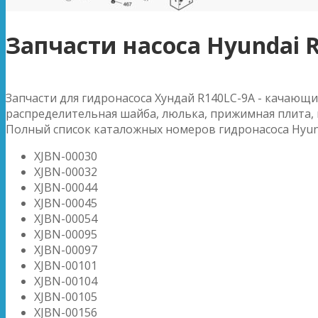
Запчасти насоса Hyundai 
Запчасти для гидронасоса Хундай R140LC-9A - качающи
распределительная шайба, люлька, прижимная плита,
Полный список каталожных номеров гидронасоса Hyund
XJBN-00030
XJBN-00032
XJBN-00044
XJBN-00045
XJBN-00054
XJBN-00095
XJBN-00097
XJBN-00101
XJBN-00104
XJBN-00105
XJBN-00156