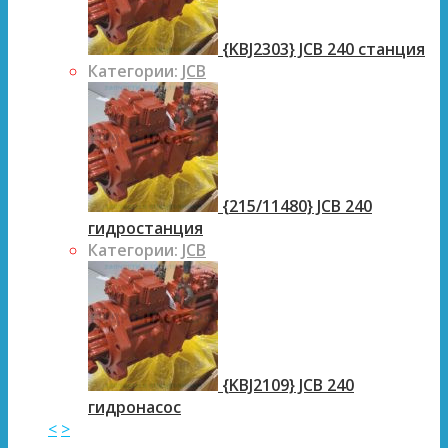
{KBJ2303} JCB 240 станция
Категории:
JCB
{215/11480} JCB 240
гидростанция
Категории:
JCB
{KBJ2109} JCB 240
гидронасос
<
>