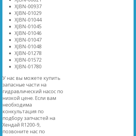
XJBN-00937
XJBN-01029
XJBN-01044
XJBN-01045
XJBN-01046
XJBN-01047
XJBN-01048
XJBN-01278
XJBN-01572
XJBN-01780
У нас вы можете купить
запасные части на
гидравлический насос по
низкой цене. Если вам
необходима
конкультация по
подбору запчастей на
Хендай R1200-9,
позвоните нас по