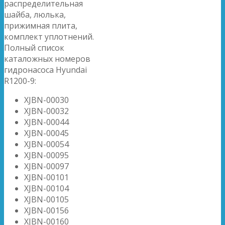
распределительная
шайба, люлька,
прижимная плита,
комплект уплотнений.
Полный список
каталожных номеров
гидронасоса Hyundai
R1200-9:
XJBN-00030
XJBN-00032
XJBN-00044
XJBN-00045
XJBN-00054
XJBN-00095
XJBN-00097
XJBN-00101
XJBN-00104
XJBN-00105
XJBN-00156
XJBN-00160