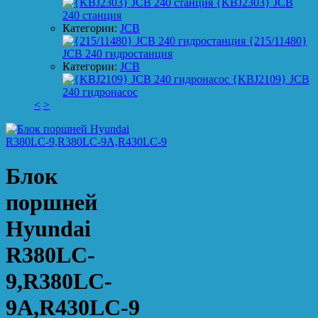
{KBJ2303} JCB
240 станция
Категории:
JCB
{215/11480}
JCB 240 гидростанция
Категории:
JCB
{KBJ2109} JCB
240 гидронасос
<
>
Блок
поршней
Hyundai
R380LC-
9,R380LC-
9A,R430LC-9