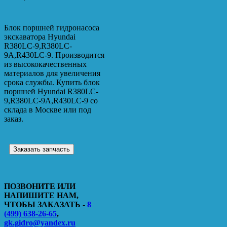
Блок поршней гидронасоса
экскаватора Hyundai
R380LC-9,R380LC-
9A,R430LC-9. Производится
из высококачественных
материалов для увеличения
срока службы. Купить блок
поршней Hyundai R380LC-
9,R380LC-9A,R430LC-9 со
склада в Москве или под
заказ.
Заказать запчасть
ПОЗВОНИТЕ ИЛИ
НАПИШИТЕ НАМ,
ЧТОБЫ ЗАКАЗАТЬ -
8
(499) 638-26-65
,
gk.gidro@yandex.ru