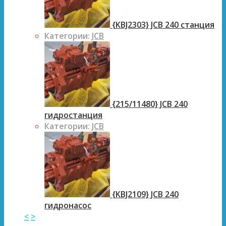
{KBJ2303} JCB 240 станция
Категории:
JCB
{215/11480} JCB 240
гидростанция
Категории:
JCB
{KBJ2109} JCB 240
гидронасос
<
>